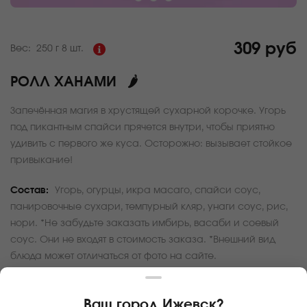
309 руб
Вес:
250 г
8 шт.
РОЛЛ ХАНАМИ
🌶
Запечённая магия в хрустящей сухарной корочке. Угорь
под пикантным спайси прячется внутри, чтобы приятно
удивить с первого же куса. Осторожно: вызывает стойкое
привыкание!
Состав:
Угорь, огурцы, икра масаго, спайси соус,
панировочные сухари, темпурный кляр, унаги соус, рис,
нори. *Не забудьте заказать имбирь, васаби и соевый
соус. Они не входят в стоимость заказа. *Внешний вид
блюда может отличаться от фото на сайте.
За покупку вам будет начислено
30
баллов
Ваш город
Ижевск
?