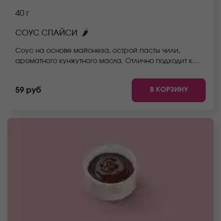
40 г
🌶
СОУС СПАЙСИ
Соус на основе майонеза, острой пасты чили,
ароматного кунжутного масла. Отлично подходит к
запечённым роллам, салатам. Может использоваться
как альтернатива соуса майонез для тех, кто любит
В КОРЗИНУ
59 руб
острые блюда