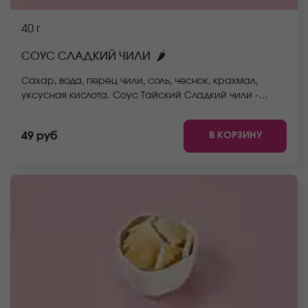
40 г
🌶
СОУС СЛАДКИЙ ЧИЛИ
Сахар, вода, перец чили, соль, чеснок, крахмал,
уксусная кислота. Соус Тайский Сладкий чили -
прозрачный соус с красным оттенком с
измельчённым перцем. Вкус сладко-острый. Отлично
В КОРЗИНУ
49 руб
подходит к роллам и горячим закускам