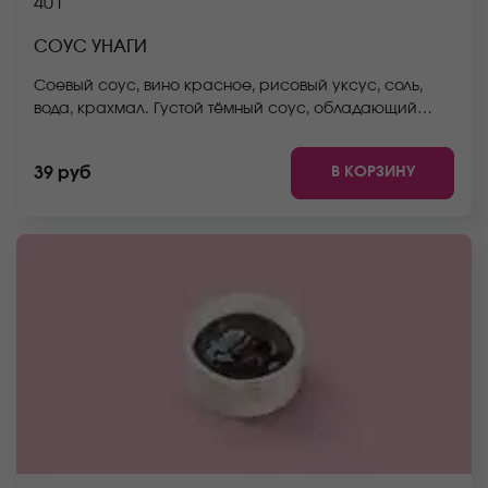
40 г
СОУС УНАГИ
Соевый соус, вино красное, рисовый уксус, соль,
вода, крахмал. Густой тёмный соус, обладающий
ярко выраженным, солено-копченым вкусом, чуть
сладковатым послевкусием. Подходит к холодным,
В КОРЗИНУ
39 руб
горячим роллам, придаёт блюду тонкий пикантный
вкус