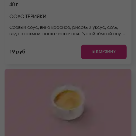
40 г
СОУС ТЕРИЯКИ
Соевый соус, вино красное, рисовый уксус, соль,
вода, крахмал, паста чесночная. Густой тёмный соус
на основе соевого соуса, мирина, сахара и имбиря.
Соус терияки универсален и подходит ко всем
В КОРЗИНУ
19 руб
роллам и блюдам японской кухни