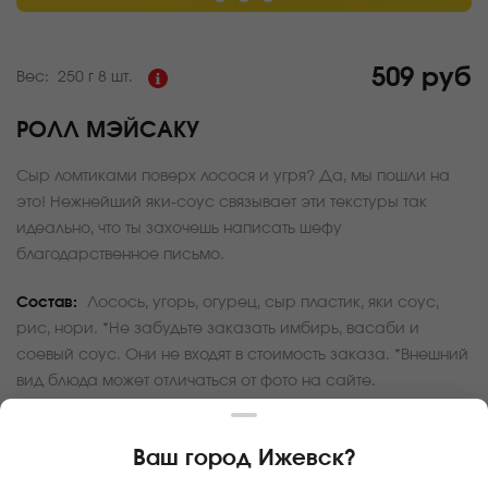
509 руб
Вес:
250 г
8 шт.
РОЛЛ МЭЙСАКУ
Сыр ломтиками поверх лосося и угря? Да, мы пошли на
это! Нежнейший яки-соус связывает эти текстуры так
идеально, что ты захочешь написать шефу
благодарственное письмо.
Состав:
Лосось, угорь, огурец, сыр пластик, яки соус,
рис, нори. *Не забудьте заказать имбирь, васаби и
соевый соус. Они не входят в стоимость заказа. *Внешний
вид блюда может отличаться от фото на сайте.
За покупку вам будет начислено
50
баллов
Ваш город
Ижевск
?
Карта доставки