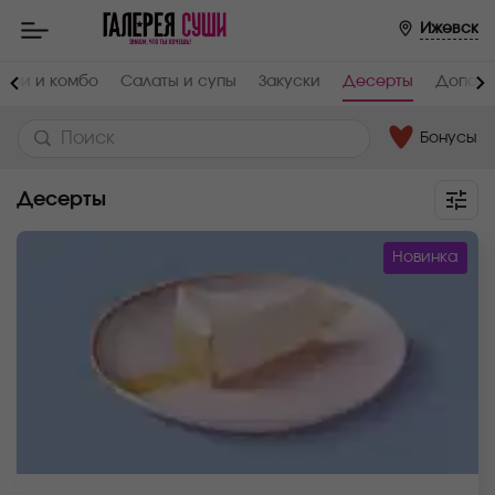
Ижевск
анчи и комбо
Салаты и супы
Закуски
Десерты
Дополн
Бонусы
Десерты
Новинка