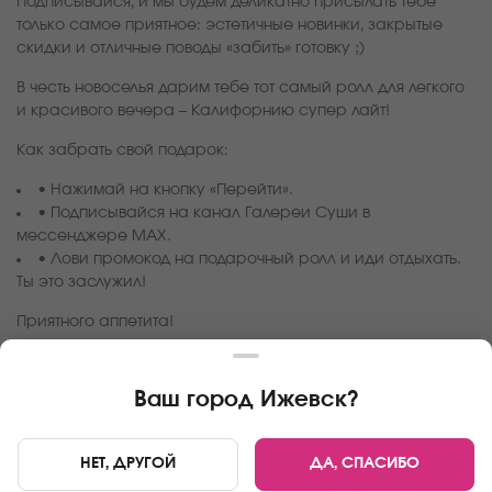
Подписывайся, и мы будем деликатно присылать тебе
только самое приятное: эстетичные новинки, закрытые
скидки и отличные поводы «забить» готовку ;)
В честь новоселья дарим тебе тот самый ролл для легкого
и красивого вечера – Калифорнию супер лайт!
Как забрать свой подарок:
• Нажимай на кнопку «Перейти».
• Подписывайся на канал Галереи Суши в
мессенджере MAX.
• Лови промокод на подарочный ролл и иди отдыхать.
Ты это заслужил!
Приятного аппетита!
Ваш город
Ижевск
?
ПЕРЕЙТИ
НЕТ, ДРУГОЙ
ДА, СПАСИБО
Главная
Акции
Твое уютное пространство в MAX!