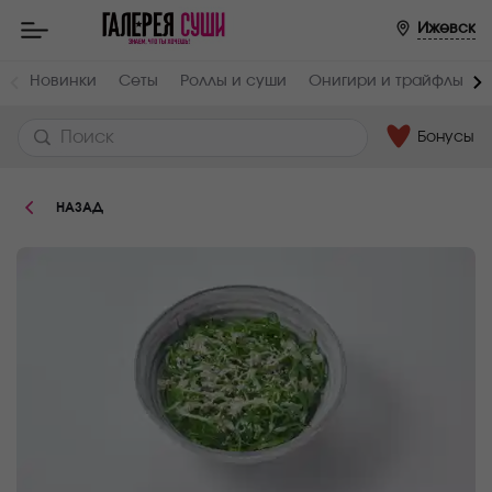
Пищевая
Ижевск
ценность
:
Вес,
Жиры,
Новинки
Сеты
Роллы и суши
Онигири и трайфлы
г
г
120
18
Бонусы
Белки,
Углеводы,
г
г
7
10
НАЗАД
Ккал
224