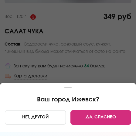
349 руб
Вес:
120 г
САЛАТ ЧУКА
Состав:
Водоросли чука, ореховый соус, кунжут.
*Внешний вид блюда может отличаться от фото на сайте.
За покупку вам будет начислено
34
баллов
Карта доставки
Главная
Салаты и супы
Салат Чука
Ваш город
Ижевск
?
НЕТ, ДРУГОЙ
ДА, СПАСИБО