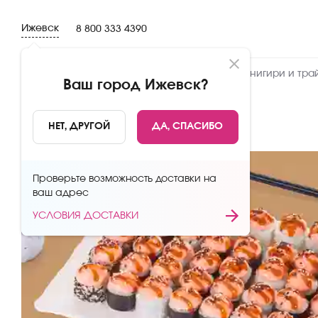
Ижевск
8 800 333 4390
Новинки
Сеты
Роллы и суши
Онигири и тра
Ваш город
Ижевск
?
НАЗАД
НЕТ, ДРУГОЙ
ДА, СПАСИБО
Проверьте возможность доставки на
ваш адрес
УСЛОВИЯ ДОСТАВКИ