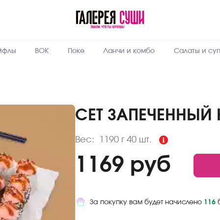
Пищевая
ценность
:
1190
Вес, г
йфлы
ВОК
Поке
Ланчи и комбо
Салаты и су
11.4
Жиры, г
6.3
Белки, г
36.8
Углеводы,
г
СЕТ ЗАПЕЧЕННЫЙ
270
Ккал
Вес:
1190 г
40 шт.
1169 руб
За покупку вам будет начислено
116