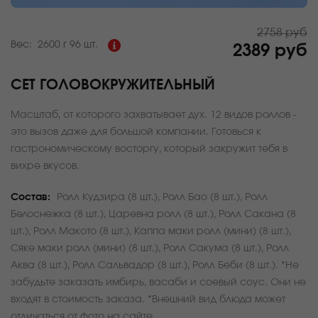
2758 руб
Вес:
2600 г
96 шт.
2389 руб
СЕТ ГОЛОВОКРУЖИТЕЛЬНЫЙ
Масштаб, от которого захватывает дух. 12 видов роллов -
это вызов даже для большой компании. Готовься к
гастрономическому восторгу, который закружит тебя в
вихре вкусов.
Состав:
Ролл Кудзира (8 шт.), Ролл Бао (8 шт.), Ролл
Белоснежка (8 шт.), Царевна ролл (8 шт.), Ролл Сакана (8
шт.), Ролл Макото (8 шт.), Каппа маки ролл (мини) (8 шт.),
Сяке маки ролл (мини) (8 шт.), Ролл Сакума (8 шт.), Ролл
Аква (8 шт.), Ролл Сальвадор (8 шт.), Ролл Беби (8 шт.). *Не
забудьте заказать имбирь, васаби и соевый соус. Они не
входят в стоимость заказа. *Внешний вид блюда может
отличаться от фото на сайте.