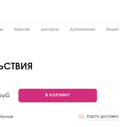
пы
Закуски
Десерты
Дополнения
Акции
ЬСТВИЯ
руб
В КОРЗИНУ
Карта доставки
баллов