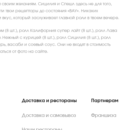
 своим желаниям. Сицилия и Спешл здесь не для того,
сти твои рецепторы до состояния «ВАУ». Никаких
и вкус, который заслуживает главной роли в твоем вечере.
 (8 шт.), ролл Калифорния супер лайт (8 шт.), ролл Лава
лл Нежный с курицей (8 шт.), ролл Сицилия (8 шт.), ролл
ирь, васаби и соевый соус. Они не входят в стоимость
ться от фото на сайте.
Доставка и рестораны
Партнерам
Доставка и самовывоз
Франшиза
Наши рестораны