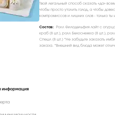
Твой легальный способ сказать «да» всем
чтобы просто утолить голод, а чтобы дове
компромиссов и лишних слов - только ты 
Состав:
Ролл Филадельфия лайт с огурцом
краб (8 шт.), ролл Белоснежка (8 шт.), ро
Спешл (8 шт.) *Не забудьте заказать имб
заказа. *Внешний вид блюда может отлича
 информация
ферта
фиденциальности