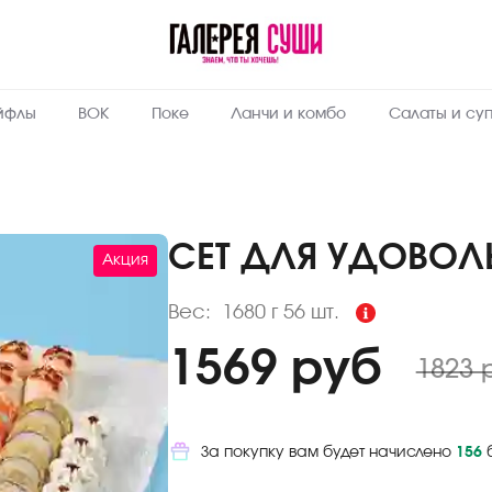
Пищевая
ценность
:
1680
Вес, г
йфлы
ВОК
Поке
Ланчи и комбо
Салаты и су
7.2
Жиры, г
6.1
Белки, г
33
Углеводы,
г
СЕТ ДЛЯ УДОВОЛ
Акция
233.6
Ккал
Вес:
1680 г
56 шт.
1569 руб
1823 
За покупку вам будет начислено
156