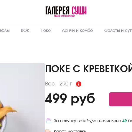
Пищевая
ценность
:
290
Вес, г
йфлы
ВОК
Поке
Ланчи и комбо
Салаты и су
2
Жиры, г
6
Белки, г
27
Углеводы,
г
ПОКЕ С КРЕВЕТКО
153
Ккал
Вес:
290 г
499 руб
За покупку вам будет начислено
49
б
Карта доставки