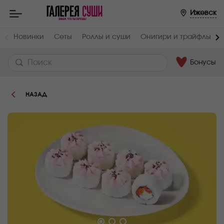
Пищевая
Ижевск
ценность
:
Вес,
Жиры,
Новинки
Сеты
Роллы и суши
Онигири и трайфлы
г
г
230
12.2
Бонусы
Белки,
Углеводы,
г
г
5.5
33.7
НАЗАД
Ккал
263