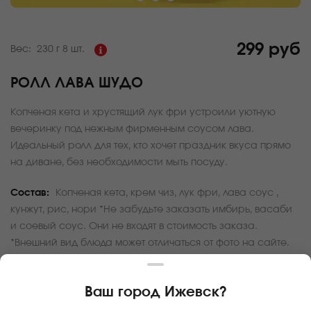
299 руб
Вес:
230 г
8 шт.
РОЛЛ ЛАВА ШУДО
Копченая кета и хрустящий лук фри устроили уютную
вечеринку под нежным фирменным соусом лава.
Идеальный ролл для тех, кто хочет праздник вкуса прямо
на диване, без необходимости мыть посуду.
Состав:
Копченая кета, крем чиз, лук фри, лава соус ,
кунжут, рис, нори *Не забудьте заказать имбирь, васаби
и соевый соус. Они не входят в стоимость заказа.
*Внешний вид блюда может отличаться от фото на сайте.
За покупку вам будет начислено
29
баллов
Ваш город
Ижевск
?
Карта доставки