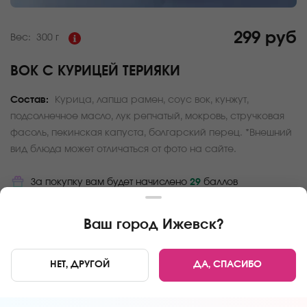
299 руб
Вес:
300 г
ВОК С КУРИЦЕЙ ТЕРИЯКИ
Состав:
Курица, лапша рамен, соус вок, кунжут,
подсолнечное масло, лук репчатый, мокровь, стручковая
фасоль, пекинская капуста, болгарский перец. *Внешний
вид блюда может отличаться от фото на сайте.
За покупку вам будет начислено
29
баллов
Карта доставки
Ваш город
Ижевск
?
Главная
ВОК
Вок с курицей терияки
НЕТ, ДРУГОЙ
ДА, СПАСИБО